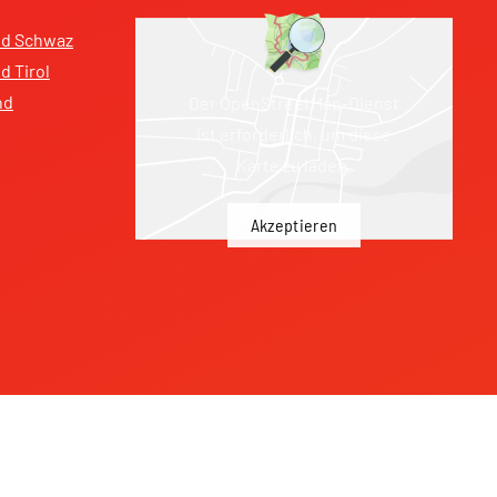
nd Schwaz
 Tirol
nd
Der OpenStreetMap-Dienst
ist erforderlich, um diese
Karte zu laden.
Akzeptieren