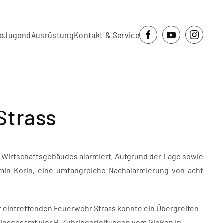
e
Jugend
Ausrüstung
Kontakt & Service
Strass
en Wirtschaftsgebäudes alarmiert. Aufgrund der Lage sowie
amin Korin, eine umfangreiche Nachalarmierung von acht
st eintreffenden Feuerwehr Strass konnte ein Übergreifen
insgesamt vier B-Zubringerleitungen vom Gießen in