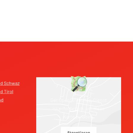
nd Schwaz
 Tirol
nd
Der OpenStreetMap-Dienst
ist erforderlich, um diese
Karte zu laden.
Akzeptieren