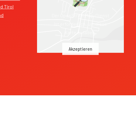
 Tirol
nd
Der OpenStreetMap-Dienst
ist erforderlich, um diese
Karte zu laden.
Akzeptieren