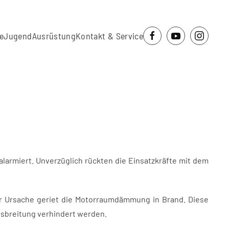
e
Jugend
Ausrüstung
Kontakt & Service
larmiert. Unverzüglich rückten die Einsatzkräfte mit dem
er Ursache geriet die Motorraumdämmung in Brand. Diese
usbreitung verhindert werden.