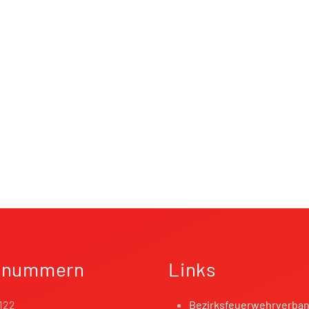
fnummern
Links
122
Bezirksfeuerwehrverba