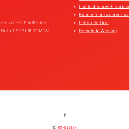
Landesfeuerwehrverband
4
Bundesfeuerwehrverba
zentrale +431 406 4343
Leitstelle Tirol
 Notruf-SMS 0800 133 133
Gemeinde Wiesing
(C)
HS-DESIGN