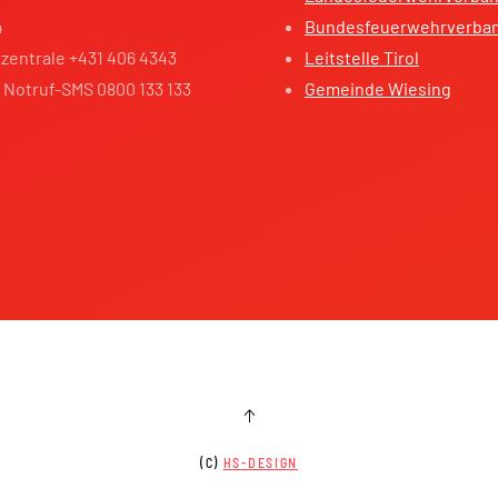
4
Bundesfeuerwehrverba
zentrale +431 406 4343
Leitstelle Tirol
 Notruf-SMS 0800 133 133
Gemeinde Wiesing
(C)
HS-DESIGN