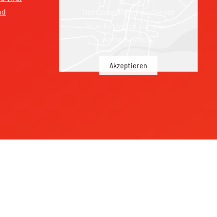
nd
Der OpenStreetMap-Dienst
ist erforderlich, um diese
Karte zu laden.
Akzeptieren