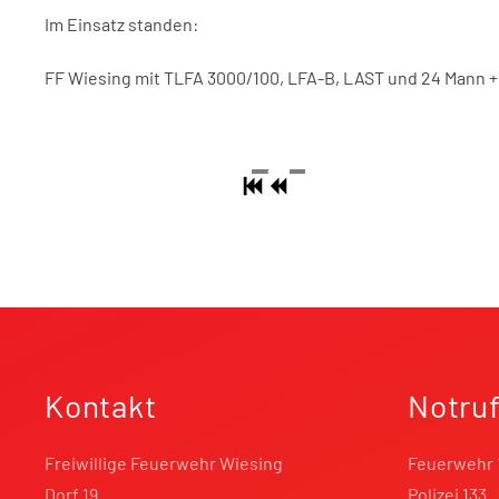
Im Einsatz standen:
FF Wiesing mit TLFA 3000/100, LFA-B, LAST und 24 Mann + 
Kontakt
Notru
Freiwillige Feuerwehr Wiesing
Feuerwehr 
Dorf 19
Polizei 133