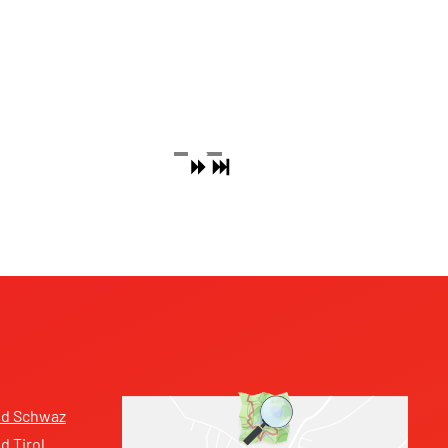
nd Schwaz
 Tirol