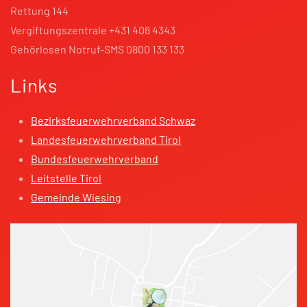
Rettung 144
Vergiftungszentrale +431 406 4343
Gehörlosen Notruf-SMS 0800 133 133
Links
Bezirksfeuerwehrverband Schwaz
Landesfeuerwehrverband Tirol
Bundesfeuerwehrverband
Leitstelle Tirol
Gemeinde Wiesing