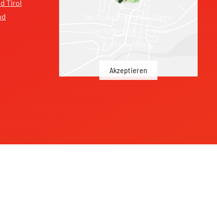
 Tirol
nd
Der OpenStreetMap-Dienst
ist erforderlich, um diese
Karte zu laden.
Akzeptieren