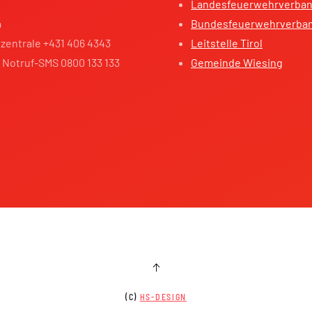
Landesfeuerwehrverband
4
Bundesfeuerwehrverba
zentrale +431 406 4343
Leitstelle Tirol
 Notruf-SMS 0800 133 133
Gemeinde Wiesing
(C)
HS-DESIGN