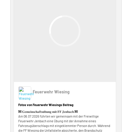
Feuerwehr Wiesing
Fotos von Feuerwehr Wiesings Beitrag
🚒 𝐆𝐞𝐦𝐞𝐢𝐧𝐬𝐜𝐡𝐚𝐟𝐭𝐬𝐮̈𝐛𝐮𝐧𝐠 𝐦𝐢𝐭 𝐅𝐅 𝐉𝐞𝐧𝐛𝐚𝐜𝐡 🚒
Am 06.07.2026 führten wir gemeinsam mit der Freiwillige
Feuerwehr Jenbach eine Übung mit der Annahme eines
Fahrzeugüberschlags mit eingeklemmter Person durch. Während
die FF Wiesing die Unfallstelle absicherte, den Brandschutz