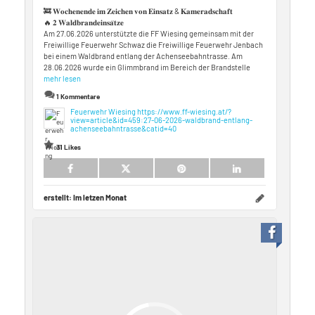
🚒 𝐖𝐨𝐜𝐡𝐞𝐧𝐞𝐧𝐝𝐞 𝐢𝐦 𝐙𝐞𝐢𝐜𝐡𝐞𝐧 𝐯𝐨𝐧 𝐄𝐢𝐧𝐬𝐚𝐭𝐳 & 𝐊𝐚𝐦𝐞𝐫𝐚𝐝𝐬𝐜𝐡𝐚𝐟𝐭
🔥 𝟐 𝐖𝐚𝐥𝐝𝐛𝐫𝐚𝐧𝐝𝐞𝐢𝐧𝐬𝐚̈𝐭𝐳𝐞
Am 27.06.2026 unterstützte die FF Wiesing gemeinsam mit der
Freiwillige Feuerwehr Schwaz die Freiwillige Feuerwehr Jenbach
bei einem Waldbrand entlang der Achenseebahntrasse. Am
28.06.2026 wurde ein Glimmbrand im Bereich der Brandstelle
mehr lesen
1 Kommentare
Feuerwehr Wiesing
https://www.ff-wiesing.at/?
view=article&id=459:27-06-2026-waldbrand-entlang-
achenseebahntrasse&catid=40
31 Likes
erstellt:
Im letzen Monat