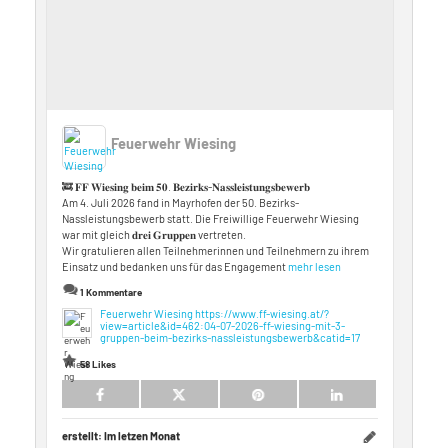
Feuerwehr Wiesing
🚒 𝐅𝐅 𝐖𝐢𝐞𝐬𝐢𝐧𝐠 𝐛𝐞𝐢𝐦 𝟓𝟎. 𝐁𝐞𝐳𝐢𝐫𝐤𝐬-𝐍𝐚𝐬𝐬𝐥𝐞𝐢𝐬𝐭𝐮𝐧𝐠𝐬𝐛𝐞𝐰𝐞𝐫𝐛
Am 4. Juli 2026 fand in Mayrhofen der 50. Bezirks-
Nassleistungsbewerb statt. Die Freiwillige Feuerwehr Wiesing
war mit gleich 𝐝𝐫𝐞𝐢 𝐆𝐫𝐮𝐩𝐩𝐞𝐧 vertreten.
Wir gratulieren allen Teilnehmerinnen und Teilnehmern zu ihrem
Einsatz und bedanken uns für das Engagement
mehr lesen
1 Kommentare
Feuerwehr Wiesing
https://www.ff-wiesing.at/?
view=article&id=462:04-07-2026-ff-wiesing-mit-3-
gruppen-beim-bezirks-nassleistungsbewerb&catid=17
58 Likes
erstellt:
Im letzen Monat