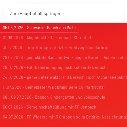
Zum Hauptinhalt springen
05.08.2026 - Schwarzer Rauch aus Wald
01.08.2026 - Abgedeckte Dächer nach Sturmtief
31.07.2026 - Tierrettung: verletzter Greifvogel im Garten
29.07.2026 - gemeldete Rauchentwicklung im Bereich Achenseeba
28.07.2026 - Fahrbahnreinigung nach Kühlmittelverlust
24.07.2026 - gemeldeter Waldbrand Bereich Fischl/Achenseebahn
11.07.2026 - Gemeldeter Waldbrand Bereich "Martlspitz"
08.+09.07.2026 - Besuch Kindergarten und Volksschule
06.07.2026 - Gemeinschaftsübung mit FF Jenbach
04.07.2026 - FF Wiesing mit 3 Gruppen beim Bezirks-Nassleistun