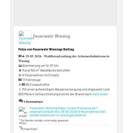
Feuerwehr Wiesing
Fotos von Feuerwehr Wiesings Beitrag
🚒🔥 𝟐𝟗.𝟎𝟓.𝟐𝟎𝟐𝟔 - 𝐖𝐚𝐥𝐝𝐛𝐫𝐚𝐧𝐝 𝐞𝐧𝐭𝐥𝐚𝐧𝐠 𝐝𝐞𝐫 𝐀𝐜𝐡𝐞𝐧𝐬𝐞𝐞𝐛𝐚𝐡𝐧𝐭𝐫𝐚𝐬𝐬𝐞 𝐢𝐧
𝐖𝐢𝐞𝐬𝐢𝐧𝐠
📟 Alarmierung um 12:07 Uhr
🌲 Rund 150 m² Waldfläche betroffen
🚨 6 Feuerwehren im Einsatz
🚒 17 Fahrzeuge
👨‍🚒 89 Einsatzkräfte
💧 Mit einer aufwendigen Wasserversorgung und insgesamt rund
900 Metern Schlauchleitung konnte der Brand nach
mehr lesen
4 Kommentare
Feuerwehr Wiesing
https://www.ff-wiesing.at/?
view=article&id=454:29-05-2026-6-feuerwehren-bei-
waldbrandeinsatz-in-wiesing&catid=40
Da Hannes wieder unterwegs gewesen
Michael Eberl