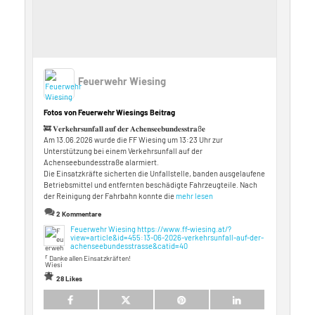
Feuerwehr Wiesing
Fotos von Feuerwehr Wiesings Beitrag
🚒 𝐕𝐞𝐫𝐤𝐞𝐡𝐫𝐬𝐮𝐧𝐟𝐚𝐥𝐥 𝐚𝐮𝐟 𝐝𝐞𝐫 𝐀𝐜𝐡𝐞𝐧𝐬𝐞𝐞𝐛𝐮𝐧𝐝𝐞𝐬𝐬𝐭𝐫𝐚ß𝐞
Am 13.06.2026 wurde die FF Wiesing um 13:23 Uhr zur
Unterstützung bei einem Verkehrsunfall auf der
Achenseebundesstraße alarmiert.
Die Einsatzkräfte sicherten die Unfallstelle, banden ausgelaufene
Betriebsmittel und entfernten beschädigte Fahrzeugteile. Nach
der Reinigung der Fahrbahn konnte die
mehr lesen
2 Kommentare
Feuerwehr Wiesing
https://www.ff-wiesing.at/?
view=article&id=455:13-06-2026-verkehrsunfall-auf-der-
achenseebundesstrasse&catid=40
Danke allen Einsatzkräften!
28 Likes