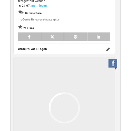
festgestellt werden.
🔥 𝟐𝟒.𝟎𝟕.
mehr lesen
1 Kommentare
@Danke für euren einsatz lg susi
73 Likes
erstellt:
Vor 6 Tagen