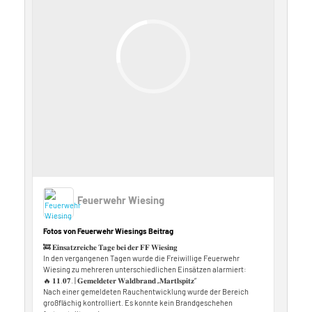
Feuerwehr Wiesing
Fotos von Feuerwehr Wiesings Beitrag
🚒 𝐄𝐢𝐧𝐬𝐚𝐭𝐳𝐫𝐞𝐢𝐜𝐡𝐞 𝐓𝐚𝐠𝐞 𝐛𝐞𝐢 𝐝𝐞𝐫 𝐅𝐅 𝐖𝐢𝐞𝐬𝐢𝐧𝐠
In den vergangenen Tagen wurde die Freiwillige Feuerwehr
Wiesing zu mehreren unterschiedlichen Einsätzen alarmiert:
🔥 𝟏𝟏.𝟎𝟕. | 𝐆𝐞𝐦𝐞𝐥𝐝𝐞𝐭𝐞𝐫 𝐖𝐚𝐥𝐝𝐛𝐫𝐚𝐧𝐝 „𝐌𝐚𝐫𝐭𝐥𝐬𝐩𝐢𝐭𝐳“
Nach einer gemeldeten Rauchentwicklung wurde der Bereich
großflächig kontrolliert. Es konnte kein Brandgeschehen