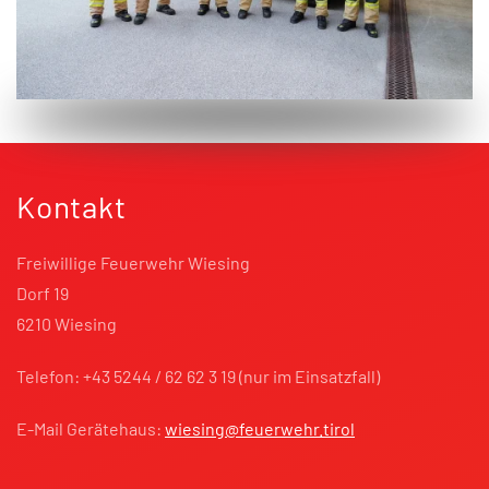
Kontakt
Freiwillige Feuerwehr Wiesing
Dorf 19
6210 Wiesing
Telefon: +43 5244 / 62 62 3 19 (nur im Einsatzfall)
E-Mail Gerätehaus:
wiesing@feuerwehr.tirol