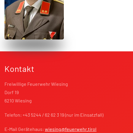
Kontakt
Freiwillige Feuerwehr Wiesing
Dorf 19
6210 Wiesing
Telefon: +43 5244 / 62 62 3 19 (nur im Einsatzfall)
E-Mail Gerätehaus:
wiesing@feuerwehr.tirol