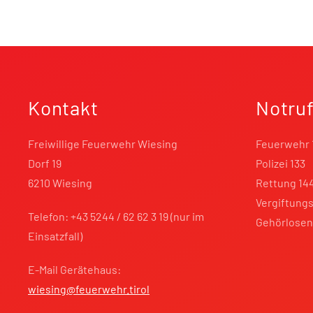
Kontakt
Notru
Freiwillige Feuerwehr Wiesing
Feuerwehr 
Dorf 19
Polizei 133
6210 Wiesing
Rettung 14
Vergiftungs
Telefon: +43 5244 / 62 62 3 19 (nur im
Gehörlosen
Einsatzfall)
E-Mail Gerätehaus:
wiesing@feuerwehr.tirol