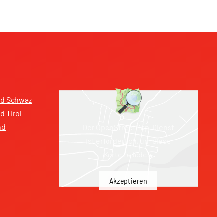
nd Schwaz
 Tirol
nd
Der OpenStreetMap-Dienst
ist erforderlich, um diese
Karte zu laden.
Akzeptieren