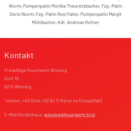
Wurm, Pumpenpatin Monika Theuretzbacher, Fzg.-Patin
Doris Wurm, Fzg.-Patin Resi Faller, Pumpenpatin Margit
Mühlbacher, Kdt. Andreas Rofner
Kontakt
Freiwillige Feuerwehr Wiesing
Dorf 19
6210 Wiesing
Telefon: +43 5244 / 62 62 3 19 (nur im Einsatzfall)
E-Mail Gerätehaus:
wiesing@feuerwehr.tirol