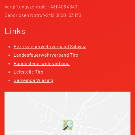
Vergiftungszentrale +431 406 4343
Gehörlosen Notruf-SMS 0800 133 133
Links
Bezirksfeuerwehrverband Schwaz
Landesfeuerwehrverband Tirol
Bundesfeuerwehrverband
Leitstelle Tirol
Gemeinde Wiesing